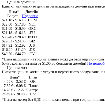
Цени за домейни
Едни от
най-ниските цени
за регистрация на домейн при
най-д
Цена
*
Домейн
Валута:
|
Подробно
$21.18
-
$16.18
.COM
$22.80
-
$17.80
.NET
$21.99
-
$16.99
.ORG
$21.18
-
$16.18
.EU
$33.40
-
$28.40
.INFO
$29.33
-
$24.33
.BIZ
$17.92
-
$12.92
.US
$16.29
-
$11.29
.DE
$49.70
-
$44.70
.TV
*
Цена на домейн на година
; цената може да бъде още по-ниска 
бонус код
за отстъпка
от
$1.00
до безплатен домейн
!
По-подроб
Цени за хостинг
Ниските цени
за хостинг услуги и
перфектното обслужване на
Цена
*
План
4.55 €
-
3.53 €
ОК
7.62 €
-
6.08 €
Плюс
14.78 €
-
12.22 €
Екстра
24.49 €
-
20.40 €
Про
*
Цена на месец без ДДС
; по-ниската цена е при годишно плащ